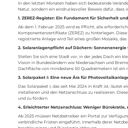
In den letzten Monaten haben sich bedeutende Verände
Natur, sondern ein eindrucksvoller Beweis dafür, dass
1. ZEREZ-Register: Ein Fundament für Sicherheit un
Ab dem 1. Februar 2025 wird es Pflicht, alle erforderl
Komponentenzertifikate (ZEREZ) zu hinterlegen. Dies
registrierte Anlage wird Teil eines großen Mosaiks, das
2. Solaranlagenpflicht auf Dächern: Sonnenenergie f
Stellen Sie sich eine Stadt vor, in der jedes Dach ein 
Vision in Bundesländern wie Niedersachsen und Bremen 
Dachfläche von mindestens 50 Quadratmetern ist ein m
3. Solarpaket I: Eine neue Ära für Photovoltaikanla
Das Solarpaket I, das seit Mai 2024 in Kraft ist, läute
installieren und den Netzanschluss zu realisieren. Die
und zu fördern.
4. Erleichterter Netzanschluss: Weniger Bürokratie,
Ab 2025 müssen Netzbetreiber ein Portal zur Verfügung
verbindliche Fristen eingeführt, innerhalb derer Netz