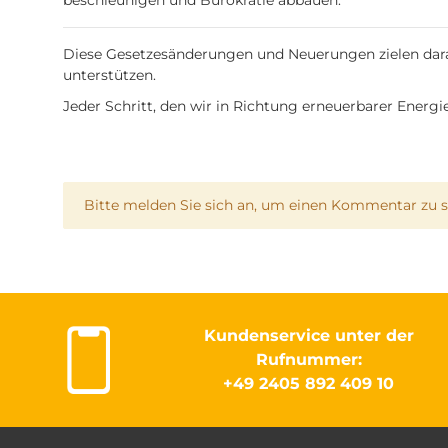
beschleunigen und Bürokratie abbauen.
Diese Gesetzesänderungen und Neuerungen zielen darau
unterstützen.
Jeder Schritt, den wir in Richtung erneuerbarer Energi
x
Bitte melden Sie sich an, um einen Kommentar zu s
Kundenservice unter der
Rufnummer:
+49 2405 892 409 10