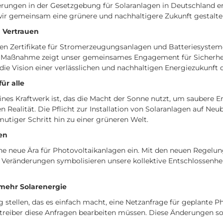
rungen in der Gesetzgebung für Solaranlagen in Deutschland e
 wir gemeinsam eine grünere und nachhaltigere Zukunft gestalten
d Vertrauen
ichen Zertifikate für Stromerzeugungsanlagen und Batteriesystem
e Maßnahme zeigt unser gemeinsames Engagement für Sicherheit
 die Vision einer verlässlichen und nachhaltigen Energiezukunft da
ür alle
kleines Kraftwerk ist, das die Macht der Sonne nutzt, um saubere 
Realität. Die Pflicht zur Installation von Solaranlagen auf N
utiger Schritt hin zu einer grüneren Welt.
gen
t eine neue Ära für Photovoltaikanlagen ein. Mit den neuen Regel
se Veränderungen symbolisieren unsere kollektive Entschlossenhe
 mehr Solarenergie
 stellen, das es einfach macht, eine Netzanfrage für geplante 
betreiber diese Anfragen bearbeiten müssen. Diese Änderungen s